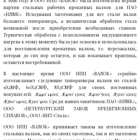
В 1996 году в ООО НПП «ВАЛОК» была изготовлена первая
партия стальных рабочих прокатных валков для ПАО
«НЛМК». Исходными заготовками для нее стали валки
большего типоразмера, а механическая обработка стала
возможной после приобретения необходимых станков.
Термическая обработка с использованием индукционного
нагрева к этому моменту была уже освоена и использовалась
для восстановления прокатных валков, т.е. перезакалки,
которая до сих пор остается, и как показывает практика,
останется востребованной.
В настоящее время ООО НПП «ВАЛОК» серийно
изготавливает следующие типоразмеры валков из сталей
9Х2МФ, 60Х2СМФ, 8Х3СМФ для своих постоянных
покупателей:
440
1400;
400
1300;
400
500;
300
1200;
Æ
´
Æ
´
Æ
´
Æ
´
260
1400;
210
400. Среди наших заказчиков: ПАО «НЛМК»,
Æ
´
Æ
´
ООО «ПЕТЕРБУРГСКИЙ ЗАВОД ПРЕЦИЗИОННЫХ
СПЛАВОВ», ООО «ВИЗ-Сталь».
ООО НПП «ВАЛОК» принимает заказы на изготовление
стальных валков, как из своих заготовок, так и из заготовок