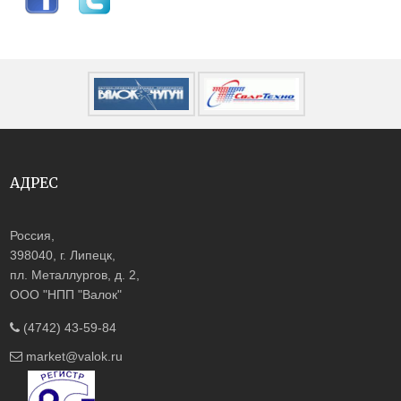
АДРЕС
Россия,
398040, г. Липецк,
пл. Металлургов, д. 2,
ООО "НПП "Валок"
(4742) 43-59-84
market@valok.ru